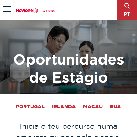
sear
Menu
PT
Oportunidades
de Estágio
PORTUGAL
IRLANDA
MACAU
EUA
Inicia o teu percurso numa
empresa guiada pela ciência,